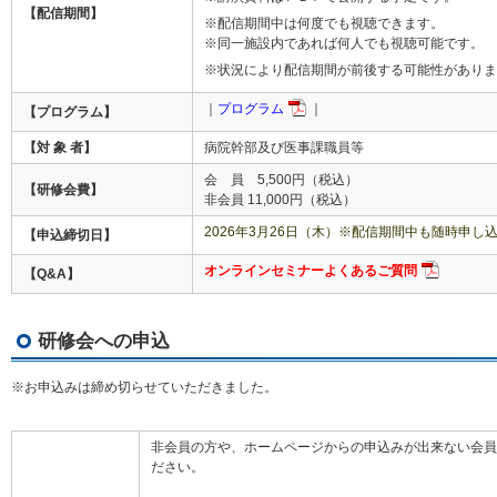
【配信期間】
※配信期間中は何度でも視聴できます。
※同一施設内であれば何人でも視聴可能です。
※状況により配信期間が前後する可能性がありま
｜
プログラム
｜
【プログラム】
【対 象 者】
病院幹部及び医事課職員等
会 員 5,500円（税込）
【研修会費】
非会員 11,000円（税込）
2026年3月26日（木）※配信期間中も随時申し
【申込締切日】
オンラインセミナーよくあるご質問
【Q&A】
研修会への申込
※お申込みは締め切らせていただきました。
非会員の方や、ホームページからの申込みが出来ない会員
ださい。