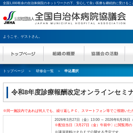
全国1,000有余の自治体病院のネットワークの下、安心して良い医療を継続的に受ける
ようこそ、
ゲストさん
。
トップページ
研修会一覧
申込選択
令和8年度診療報酬改定オンラインセミ
※同一施設内であれば何人でも、繰り返しＰＣ、スマートフォン等でご視聴いた
2026年3月27日（金）13:00 ～ 2026年6月26日
※配信当日〔3月27日（金）午前中〕に閲覧用
※講演資料はＰＤＦで公開する予定です。