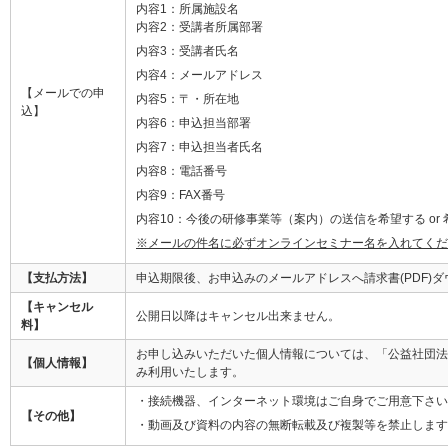
内容1：所属施設名
内容2：受講者所属部署
内容3：受講者氏名
内容4：メールアドレス
【メールでの申
内容5：〒・所在地
込】
内容6：申込担当部署
内容7：申込担当者氏名
内容8：電話番号
内容9：FAX番号
内容10：今後の研修事業等（案内）の送信を希望する or
※メールの件名に必ずオンラインセミナー名を入れてくだ
【支払方法】
申込期限後、お申込みのメールアドレスへ請求書(PDF)
【キャンセル
公開日以降はキャンセル出来ません。
料】
お申し込みいただいた個人情報については、「公益社団法
【個人情報】
み利用いたします。
・接続機器、インターネット環境はご自身でご用意下さい
【その他】
・動画及び資料の内容の無断転載及び複製等を禁止します