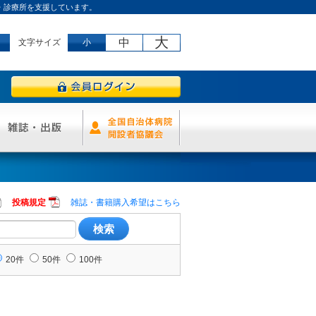
・診療所を支援しています。
大
中
文字サイズ
小
投稿規定
雑誌・書籍購入希望はこちら
20件
50件
100件