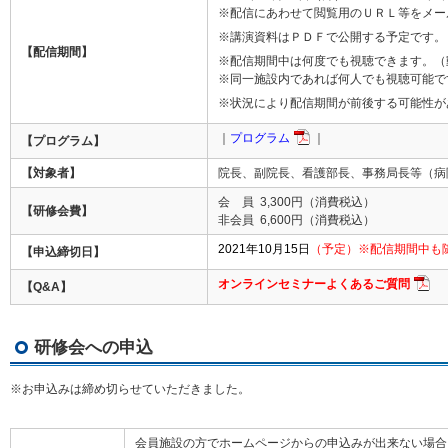
※配信にあわせて閲覧用のＵＲＬ等をメー
※講演資料はＰＤＦで公開する予定です。
【配信期間】
※配信期間中は何度でも視聴できます。（動
※同一施設内であれば何人でも視聴可能で
※状況により配信期間が前後する可能性が
｜
プログラム
｜
【プログラム】
【対象者】
院長、副院長、看護部長、事務局長等（病
会 員 3,300円（消費税込）
【研修会費】
非会員 6,600円（消費税込）
2021年10月15日
（予定）※配信期間中も
【申込締切日】
オンラインセミナーよくあるご質問
【Q&A】
研修会への申込
※お申込みは締め切らせていただきました。
会員施設の方でホームページからの申込みが出来ない場合