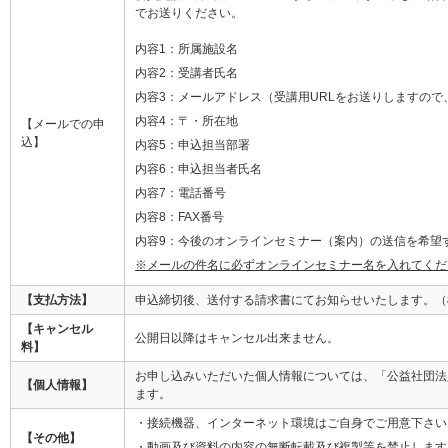
でお送りください。
内容1：所属施設名
内容2：受講者氏名
内容3：メールアドレス（受講用URLをお送りしますの
内容4：〒・所在地
【メールでの申
込】
内容5：申込担当部署
内容6：申込担当者氏名
内容7：電話番号
内容8：FAX番号
内容9：今後のオンラインセミナー（案内）の送信を希望する
※メールの件名に必ずオンラインセミナー名を入れてくだ
【支払方法】
申込締切後、送付する請求書にてお知らせいたします。（
【キャンセル
公開日以降はキャンセル出来ません。
料】
お申し込みいただいた個人情報については、「公益社団法
【個人情報】
ます。
・接続機器、インターネット環境はご自身でご用意下さい
【その他】
・動画及び資料の内容の無断転載及び複製等を禁止します