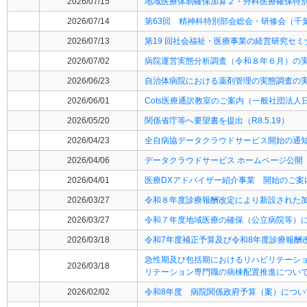
2026/07/15
地域医療体制確保加算２・外科医療確保特
2026/07/14
第63回 精神科特別部会総会・研修会（千
2026/07/13
第19 回社会福祉・医療事業の経営研究セ
2026/07/02
病院運営実態分析調査（令和８年６月）の
2026/06/23
自治体病院における薬剤管理の実態調査の
2026/06/01
Cots医療通訳教室のご案内（一般社団法人
2026/05/20
関係省庁等へ要望書を提出（R8.5.19）
2026/04/23
全自病協データクラウドサービス開始の通
2026/04/06
データクラウドサービス ホームページ公開
2026/04/01
医療DXアドバイザー紹介事業 開始のご案
2026/03/27
令和８年度診療報酬改定により新設された
2026/03/27
令和７年度地域医療の確保（公立病院等）に
2026/03/18
令和7年度補正予算及び令和8年度診療報酬
急性期及び包括期におけるリハビリテーショ
2026/03/18
リテーション専門職の病棟配置推進につい
2026/02/02
令和8年度 病院関係政府予算（案）につい