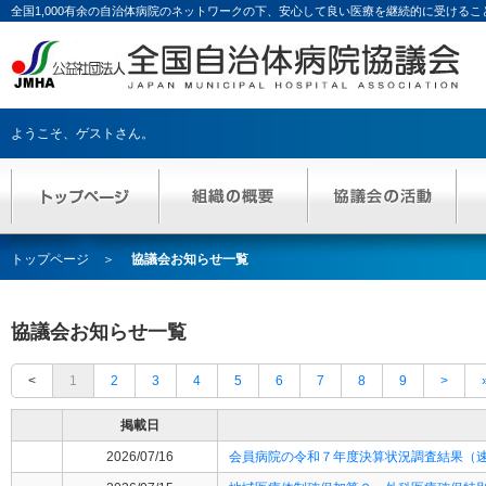
全国1,000有余の自治体病院のネットワークの下、安心して良い医療を継続的に受ける
ようこそ、
ゲストさん
。
トップページ
協議会お知らせ一覧
協議会お知らせ一覧
<
1
2
3
4
5
6
7
8
9
>
掲載日
2026/07/16
会員病院の令和７年度決算状況調査結果（